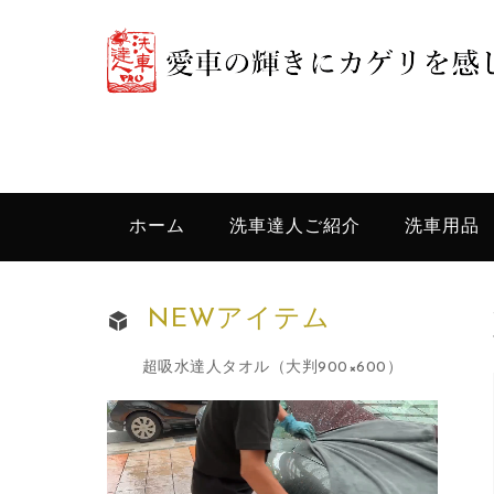
ホーム
洗車達人ご紹介
洗車用品
NEWアイテム
超吸水達人タオル（大判900×600）