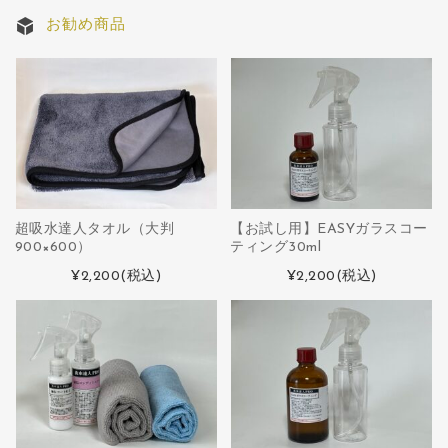
お勧め商品
超吸水達人タオル（大判
【お試し用】EASYガラスコー
900×600）
ティング30ml
¥2,200
(税込)
¥2,200
(税込)