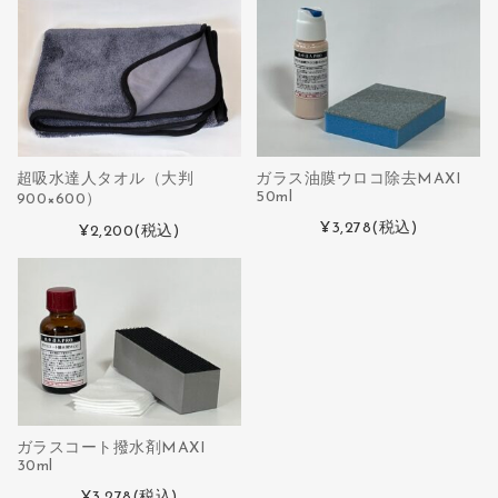
超吸水達人タオル（大判
ガラス油膜ウロコ除去MAXI
50ml
900×600）
¥3,278
(税込)
¥2,200
(税込)
ガラスコート撥水剤MAXI
30ml
¥3,278
(税込)