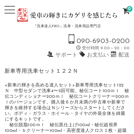
0
『洗車達人PRO』洗車・洗車用品専門店
090-6903-0200
受付時間 9:00～20：00
サポート
お支払い
配送
新車専用洗車セット１２２Ｎ
<新車の輝きを高める達人セット>新車専用洗車セット122
Ｎ 中型セダンで洗車4〜5回可能。秘伝コート100ｍｌ 秘
伝コンディショナー200ｍｌ 秘伝コートクリーナー200ｍ
ｌのバージョンです。購入後６か月未満の中古車や新車で
輝きを維持する場合はＮシリーズからスタートしてくださ
い。ボディ・ガラス・ホイール・タイヤの外装全体を綺麗
にするキットです。
秘伝脱脂100ｍｌ 秘伝黒仕上げ100ml・秘伝超視界
100ml・ｂクリーナー100ml・高密度達人クロス１枚・超吸