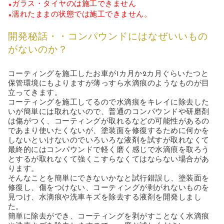
×ガラス・タイヤのは施工できません
×濡れたままの状態では施工できません。
開発秘話・・コンパウンドにはなぜいいもの
がないのか？
コーティングを施工したお車が1カ月か2カ月ぐらいたつと
保管環境にもよりますが薄っすら水滴痕のようなものが目
立ってきます。
コーティングを施工してるので水滴痕をキレイに除去した
いが簡単には取れないので、普通のコンパウンドや研磨剤
は傷がつく、コーティングが取れるなどの可能性があるの
であまり使いたくないが、塗装面を修復するために何かを
しないといけないのでいろいろな液剤を試すが取れなくて
最終的にはコンパウンドで軽く磨く感じで水滴痕を取ろう
とするが取れなくて強くこすらなくてはならない場合があ
ります。
そんなことを簡単にできないかなと試行錯誤し、塗装面を
修復し、傷をつけない、コーティングが剥がれないものを
見つけ、水滴痕や洗車キズを除去する液剤を開発しまし
た。
簡単に除去ができ、コーティングを剥がすことなく水滴痕