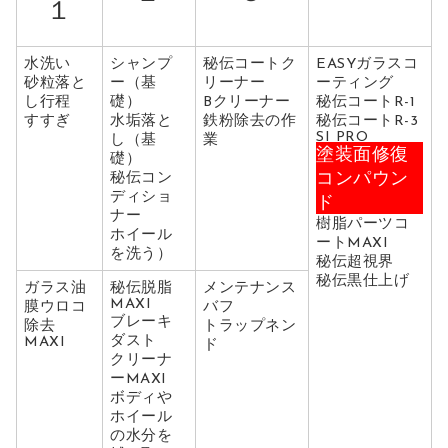
１
水洗い
シャンプ
秘伝コートク
EASYガラスコ
砂粒落と
ー（基
リーナー
ーティング
し行程
礎）
Bクリーナー
秘伝コートR-1
すすぎ
水垢落と
鉄粉除去の作
秘伝コートR-3
SI PRO
し（基
業
塗装面修復
礎）
コンパウン
秘伝コン
ディショ
ド
ナー
樹脂パーツコ
ホイール
ートMAXI
を洗う）
秘伝超視界
秘伝黒仕上げ
ガラス油
秘伝脱脂
メンテナンス
MAXI
膜ウロコ
バフ
ブレーキ
除去
トラップネン
ダスト
MAXI
ド
クリーナ
ーMAXI
ボディや
ホイール
の水分を