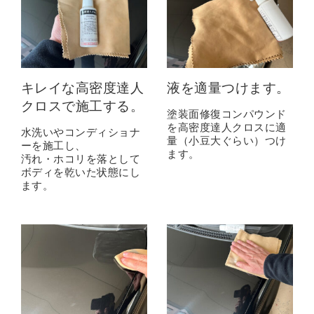
キレイな高密度達人
液を適量つけます。
クロスで施工する。
塗装面修復コンパウンド
を高密度達人クロスに適
水洗いやコンディショナ
量（小豆大ぐらい）つけ
ーを施工し、
ます。
汚れ・ホコリを落として
ボディを乾いた状態にし
ます。