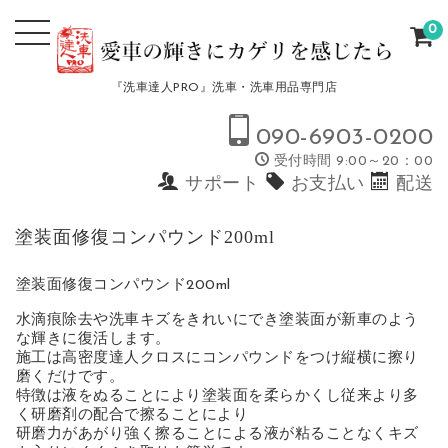
0
『洗車達人PRO』洗車・洗車用品専門店
090-6903-0200
受付時間 9:00～20：00
サポート
お支払い
配送
塗装面修復コンパウンド200ml
塗装面修復コンパウンド200ml
水滴痕除去や洗車キズをきれいにでき塗装面が新車のよう
な輝きに復活します。
施工は高密度達人クロスにコンパウンドをつけ縦横に擦り
磨くだけです。
特徴は液をぬることにより塗装面を柔らかくし従来より多
く研磨剤の配合で擦ることにより
研磨力があがり強く擦ることによる液が粘ることなくキズ