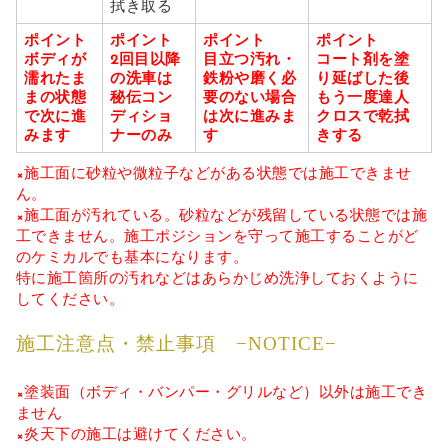
拭き取る
ポイント
ポイント
ポイント
ポイント
ボディが
2回目以降
目立つ汚れ・
コート剤を塗
濡れたま
の洗車は
鉄粉や磨く必
り延ばした後
まの状態
秘伝コン
要のない場合
もう一度達人
で次に進
ディショ
は次に進みま
クロスで乾拭
みます
ナーのみ
す
きする
×施工面に砂粒や微粒子などがある状態では施工できませ
ん。
×施工面が汚れている。砂粒などが残留している状態では施
工できません。施工ポジションを守って施工することがど
のケミカルでも基本になります。
特に施工箇所の汚れなどはあらかじめ洗浄しておくように
してください。
施工注意点・禁止事項 −NOTICE−
×塗装面（ボディ・バンパー・グリルなど）以外は施工でき
ません
×炎天下の施工は避けてください。