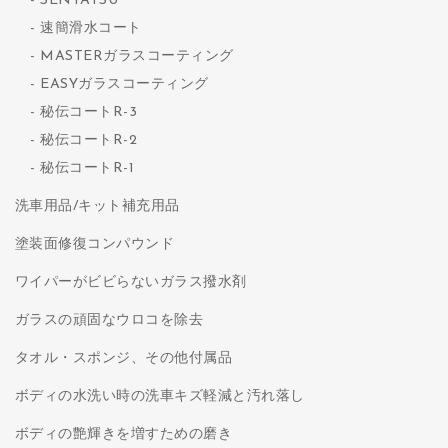
SENTATSU
速簡滑水コート
MASTERガラスコーティング
EASYガラスコーティング
秘伝コートR-3
秘伝コートR-2
秘伝コートR-1
洗車用品/キット補充用品
塗装面修復コンパウンド
ワイパーがビビらないガラス撥水剤
ガラスの頑固なウロコを除去
タオル・スポンジ、その他付属品
ボディの水洗い時の洗車キズ軽減と汚れ落し
ボディの艶輝きを増すための磨き