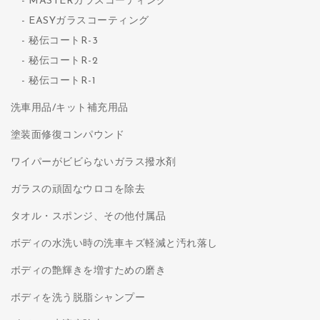
MASTERガラスコーティング
EASYガラスコーティング
秘伝コートR-3
秘伝コートR-2
秘伝コートR-1
洗車用品/キット補充用品
塗装面修復コンパウンド
ワイパーがビビらないガラス撥水剤
ガラスの頑固なウロコを除去
タオル・スポンジ、その他付属品
ボディの水洗い時の洗車キズ軽減と汚れ落し
ボディの艶輝きを増すための磨き
ボディを洗う脱脂シャンプー